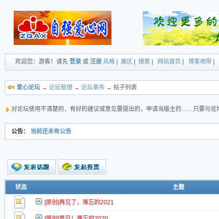
欢迎您：游客！请先
登录
或
注册
风格
|
展区
|
搜索
|
网站首页
|
博客地带
|
爱心论坛
→
论坛管理
→
论坛事务
→ 帖子列表
对论坛使用不清楚的，有好的建议或意见要提出的，申请当版主的……只要与论
公告：
当前还未有公告
新的主题
状态
主题
投票帖
[原创]再见了，难忘的2021
新小字报
[原创]再见！难忘的2020