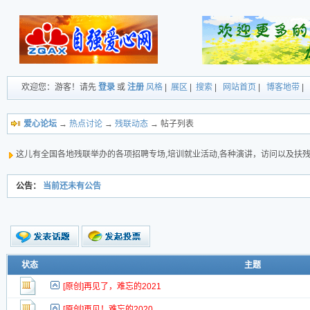
欢迎您：游客！请先
登录
或
注册
风格
|
展区
|
搜索
|
网站首页
|
博客地带
|
爱心论坛
→
热点讨论
→
残联动态
→ 帖子列表
这儿有全国各地残联举办的各项招聘专场,培训就业活动,各种演讲，访问以及扶
公告：
当前还未有公告
新的主题
状态
主题
投票帖
[原创]再见了，难忘的2021
新小字报
[原创]再见！难忘的2020