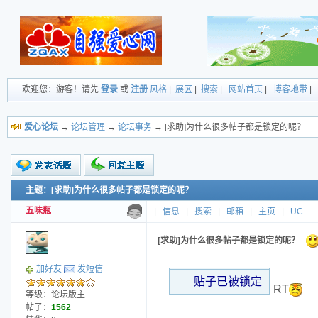
欢迎您：游客！请先
登录
或
注册
风格
|
展区
|
搜索
|
网站首页
|
博客地带
|
爱心论坛
→
论坛管理
→
论坛事务
→ [求助]为什么很多帖子都是锁定的呢？
主题：[求助]为什么很多帖子都是锁定的呢？
新的主题
投票帖
五味瓶
|
信息
|
搜索
|
邮箱
|
主页
|
UC
小字报
[求助]为什么很多帖子都是锁定的呢？
加好友
发短信
贴子已被锁定
RT
等级：论坛版主
帖子：
1562