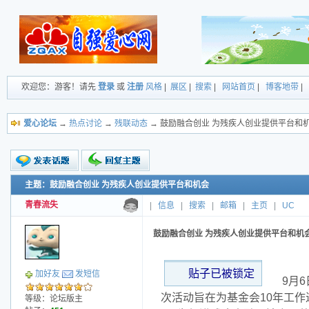
欢迎您：游客！请先
登录
或
注册
风格
|
展区
|
搜索
|
网站首页
|
博客地带
|
爱心论坛
→
热点讨论
→
残联动态
→ 鼓励融合创业 为残疾人创业提供平台和
主题：鼓励融合创业 为残疾人创业提供平台和机会
新的主题
投票帖
青春流失
|
信息
|
搜索
|
邮箱
|
主页
|
UC
小字报
鼓励融合创业 为残疾人创业提供平台和机
贴子已被锁定
加好友
发短信
9月
次活动旨在为基金会10年工作
等级：论坛版主