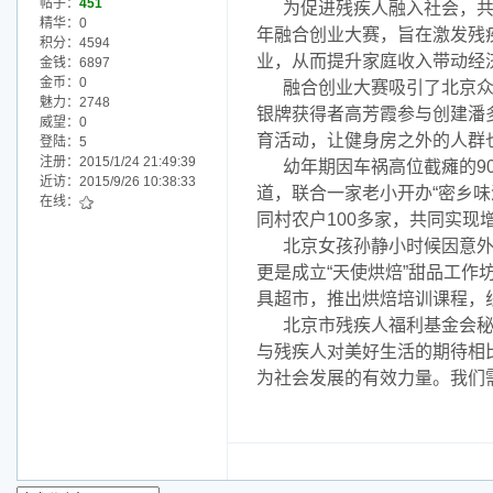
帖子：
451
为促进残疾人融入社会，共
精华：0
年融合创业大赛，旨在激发残
积分：4594
业，从而提升家庭收入带动经
金钱：6897
金币：0
融合创业大赛吸引了北京众
魅力：2748
银牌获得者高芳霞参与创建潘
威望：0
育活动，让健身房之外的人群
登陆：5
注册：2015/1/24 21:49:39
幼年期因车祸高位截瘫的9
近访：2015/9/26 10:38:33
道，联合一家老小开办“密乡味
在线：
同村农户100多家，共同实现
北京女孩孙静小时候因意
更是成立“天使烘焙”甜品工
具超市，推出烘焙培训课程，
北京市残疾人福利基金会秘
与残疾人对美好生活的期待相
为社会发展的有效力量。我们