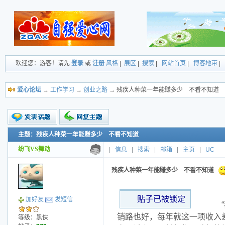
欢迎您：游客！请先
登录
或
注册
风格
|
展区
|
搜索
|
网站首页
|
博客地带
|
爱心论坛
→
工作学习
→
创业之路
→ 残疾人种菜一年能赚多少 不看不知道
主题：残疾人种菜一年能赚多少 不看不知道
新的主题
投票帖
纷飞VS舞动
|
信息
|
搜索
|
邮箱
|
主页
|
UC
小字报
残疾人种菜一年能赚多少 不看不知道
贴子已被锁定
加好友
发短信
“我
销路也好，每年就这一项收入
等级：黑侠