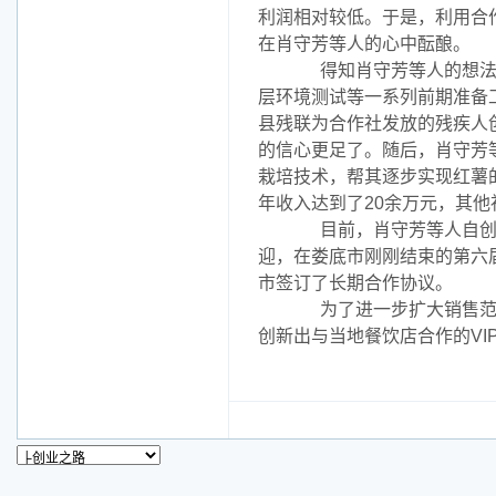
利润相对较低。于是，利用合
在肖守芳等人的心中酝酿。
得知肖守芳等人的想法之
层环境测试等一系列前期准备工
县残联为合作社发放的残疾人
的信心更足了。随后，肖守芳
栽培技术，帮其逐步实现红薯
年收入达到了20余万元，其他
目前，肖守芳等人自创的
迎，在娄底市刚刚结束的第六届
市签订了长期合作协议。
为了进一步扩大销售范围
创新出与当地餐饮店合作的VI