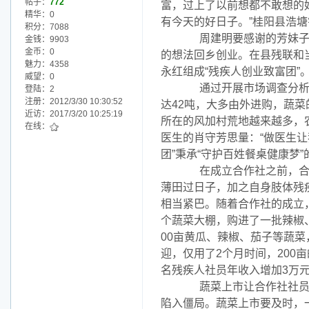
帖子：
772
富，过上了以前想都不敢想的
精华：0
有今天的好日子。”桂阳县浩
积分：7088
周建明要感谢的芳妹子，叫
金钱：9903
金币：0
的想法回乡创业。在县残联和
魅力：4358
永红组成“残疾人创业致富团”
威望：0
通过开展市场调查分析，“
登陆：2
注册：2012/3/30 10:30:52
达42吨，大多由外进购，蔬
近访：2017/3/20 10:25:19
所在的风加村荒地越来越多，
在线：
医生的肖守芳思量：“做医生让
团”秉承“守护百姓餐桌健康梦
在成立合作社之前，合作
薄田过日子，加之自身肢体残
相当紧巴。随着合作社的成立，
个蔬菜大棚，购进了一批辣椒
00亩黄瓜、辣椒、茄子等蔬
迎，仅用了2个月时间，200
名残疾人社员年收入增加3万元
蔬菜上市让合作社社员喜
陷入僵局。蔬菜上市要及时，