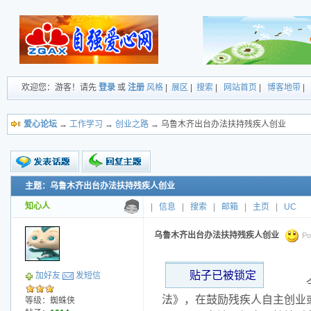
欢迎您：游客！请先
登录
或
注册
风格
|
展区
|
搜索
|
网站首页
|
博客地带
|
爱心论坛
→
工作学习
→
创业之路
→ 乌鲁木齐出台办法扶持残疾人创业
主题：乌鲁木齐出台办法扶持残疾人创业
新的主题
投票帖
知心人
|
信息
|
搜索
|
邮箱
|
主页
|
UC
小字报
乌鲁木齐出台办法扶持残疾人创业
Po
贴子已被锁定
加好友
发短信
今年
法》，在鼓励残疾人自主创业
等级：蜘蛛侠