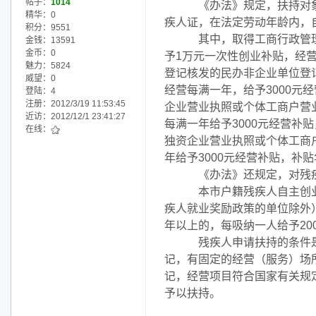
帖子：
1014
《办法》规定，扶持对象
精华：0
疾人证，在法定劳动年龄内，
积分：9551
其中，取得工商行政管理
金钱：13591
金币：0
予1万元一次性创业补贴，经营
魅力：5824
登记核发的民办非企业单位登记
威望：0
经营每满一年，给予3000元
登陆：4
注册：2012/3/19 11:53:45
企业营业执照或个体工商户营业
近访：2012/12/1 23:41:27
每满一年给予3000元经营补
在线：
独资企业营业执照或个体工商
年给予3000元经营补贴，补
《办法》还规定，对残疾
本市户籍残疾人自主创业
疾人就业奖励政策的单位除外
年以上的，每吸纳一人给予20
残疾人申请扶持的条件是
记，有固定的经营（服务）场
记，经营项目符合国家有关规
予以扶持。