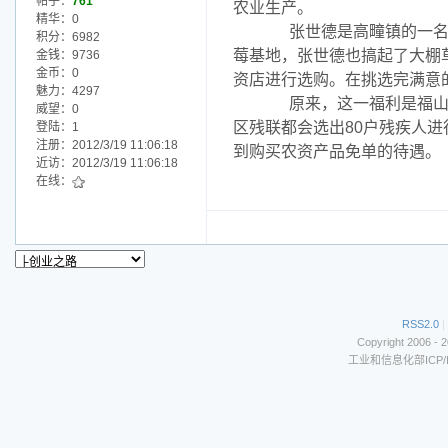
帖子：
761
农业生产。
精华：0
张世德是高疃镇的一名残
积分：6982
莓基地，张世德也搞起了大棚
金钱：9736
金币：0
资店进行选购。在挑选完满意
魅力：4297
原来，这一福利是福山区
威望：0
区残联都会选出80户残疾人
登陆：1
注册：2012/3/19 11:06:18
到购买农资产品免单的待遇。
近访：2012/3/19 11:06:18
在线：
RSS2.0
|
Copyright 2006 - 
工业和信息化部ICP