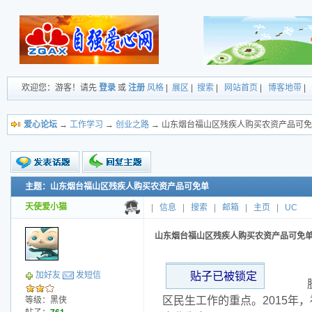
欢迎您：游客！请先
登录
或
注册
风格
|
展区
|
搜索
|
网站首页
|
博客地带
|
爱心论坛
→
工作学习
→
创业之路
→ 山东烟台福山区残疾人购买农资产品可
主题：山东烟台福山区残疾人购买农资产品可免单
新的主题
投票帖
天使爱小猫
|
信息
|
搜索
|
邮箱
|
主页
|
UC
小字报
山东烟台福山区残疾人购买农资产品可免
贴子已被锁定
加好友
发短信
胶东
区民生工作的重点。2015
等级：黑侠