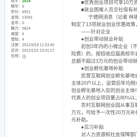
帖子：
1014
■优秀创业项目可享10万
精华：0
■就业困难人员交社保有
积分：9551
宁德网消息（记者 林珺）
金钱：13591
金币：0
制定了13项就业创业优惠政
魅力：5824
——针对企业
威望：0
●创业带动就业补贴
登陆：4
注册：2012/3/19 11:53:45
初创3年内的小微企业（不含
近访：2012/12/1 23:41:27
险费）的，按招收应届高校毕业
在线：
总额不超过3万元的创业带动
●创业孵化基地补助
民营互联网创业孵化基地或
主体20户以上，运营后年均税
创业孵化基地入驻的创业主体
代表人的创业项目要占80%以
农村互联网创业园从事互联网
万元，可给予一次性20万元补
元补助。
●见习补贴
对人力资源和社会保障部门认