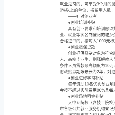
就业见习的，可享受3个月的见
0%以上的单位，按留用人数，
——针对创业者
●创业培训补贴
具有创业要求和培训愿望并
业、就业等实名制登记的城乡
合格证书的，按每人1000元
●创业担保贷款
创业担保贷款对象为符合政
人、高校毕业生、刑释解教人
条件人员贷款最高额度为10
财政贴息期限最长为2年，对
●创业进修学习补贴
每年资助10名优秀创业项目
金按不超过实际费用80%且每
●创业场地租金补贴
大中专院校（含技工院校）
市各级公共就业服务机构登记失
业，按实际租赁面积为50m2（