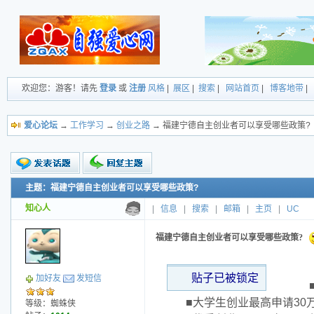
欢迎您：游客！请先
登录
或
注册
风格
|
展区
|
搜索
|
网站首页
|
博客地带
|
爱心论坛
→
工作学习
→
创业之路
→ 福建宁德自主创业者可以享受哪些政策?
主题：福建宁德自主创业者可以享受哪些政策?
新的主题
投票帖
知心人
|
信息
|
搜索
|
邮箱
|
主页
|
UC
小字报
福建宁德自主创业者可以享受哪些政策?
贴子已被锁定
加好友
发短信
■创
■大学生创业最高申请30
等级：蜘蛛侠