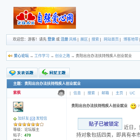
欢迎您：游客！请先
登录
或
注册
风格
|
展区
|
搜索
|
网站首页
|
博客地带
爱心论坛
→
工作学习
→
创业之路
→ 贵阳出台办法扶持残疾人创业就业
主题：贵阳出台办法扶持残疾人创业就业
新的主题
投票帖
紫枫
|
信息
|
搜索
|
邮箱
|
主页
|
UC
小字报
贵阳出台办法扶持残疾人创业就业
P
加好友
发短信
贴子已被锁定
近日，
等级：论坛版主
持对象包括四类，即具有本
帖子：
470