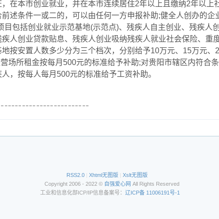
，在本市创业就业，并在本市连续居住2年以上且缴纳2年以上
前述条件一或二的，可以由任何一方申报补助;健全人创办的企
项目包括创业就业示范基地(示范点)、残疾人自主创业、残疾人
残疾人创业贷款贴息、残疾人创业吸纳残疾人就业社会保险、重
地按安置人数多少分为三个档次，分别给予10万元、15万元、
经营场所租金按每月500元的标准给予补助;对贵阳市辖区内符合
人，按每人每月500元的标准给予工资补助。
RSS2.0
|
Xhtml无图版
|
Xslt无图版
Copyright 2006 - 2022 ©
自强爱心网
All Rights Reserved
工业和信息化部ICP/IP信息备案号：
辽ICP备 11006191号-1