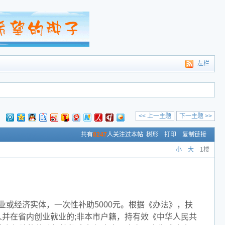
左栏
<< 上一主题
下一主题 >>
：
共有
8247
人关注过本帖
树形
打印
复制链接
小
大
1楼
或经济实体，一次性补助5000元。根据《办法》，扶
并在省内创业就业的;非本市户籍，持有效《中华人民共