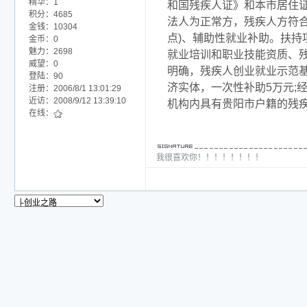
精华：1
和国残疾人证》和本市居住证
积分：4685
法人为正常方，残疾人方符合
金钱：10304
点)、辅助性就业补助。扶持
金币：0
魅力：2698
就业培训和职业技能资质、
威望：0
明确，残疾人创业就业示范基
登陆：90
济实体，一次性补助5万元;
注册：2006/8/1 13:01:29
近访：2008/9/12 13:39:10
机构内具有贵阳市户籍的残疾
在线：
我很喜欢你！！！！！！！！