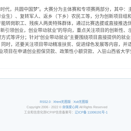
新时代，共圆中国梦”。大赛分为主体赛和专项赛两部分，其中：
毕业生）、复转军人、返乡（下乡）农民工等，分为创新项目组
产能转岗职工、残疾人两类特殊群体，通过比赛选拔或直接推选
创新引领创业，创业带动就业”的导向，重点关注项目的创新性、
方式等评分；针对“创业带动就业”主要围绕项目直接提供的就
。同时，还要关注项目带动精准扶贫、促进绿色发展等内容，并
业项目在申请创业担保贷款、政策性小额贷款、入驻山西省大学
RSS2.0
|
Xhtml无图版
|
Xslt无图版
Copyright 2006 - 2022 ©
自强爱心网
All Rights Reserved
工业和信息化部ICP/IP信息备案号：
辽ICP备 11006191号-1