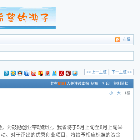
左栏
<< 上一主题
下一主题 >>
：
共有
8151
人关注过本帖
树形
打印
复制链接
小
大
1楼
悉，为鼓励创业带动就业，我省将于5月上旬至8月上旬举
选活动。对于评出的优秀创业项目，将给予相应标准的资金