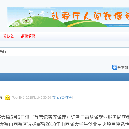
|
爱心之声
|
招聘求职
扶持
分享到
持
Post By：2018/5/10 9:39:20 [
显示全部帖子
]
报太原5月6日讯（首席记者齐泽萍）记者日前从省就业服务局获
新大赛山西赛区选拔赛暨2018年山西省大学生创业星火项目评