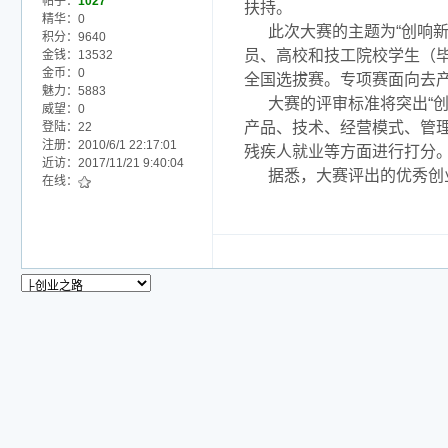
帖子：
1027
扶持。
精华：0
此次大赛的主题为“创响
积分：9640
员、高校和技工院校学生（
金钱：13532
金币：0
全国选拔赛。专项赛面向去
魅力：5883
大赛的评审标准将突出“
威望：0
产品、技术、经营模式、管理
登陆：22
注册：2010/6/1 22:17:01
残疾人就业等方面进行打分
近访：2017/11/21 9:40:04
据悉，大赛评出的优秀创
在线：