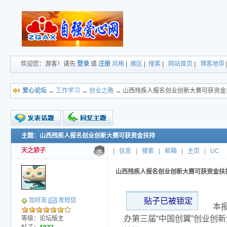
欢迎您：游客！请先
登录
或
注册
风格
|
展区
|
搜索
|
网站首页
|
博客地带
爱心论坛
→
工作学习
→
创业之路
→ 山西残疾人报名创业创新大赛可获资金
主题：山西残疾人报名创业创新大赛可获资金扶持
新的主题
投票帖
天之骄子
|
信息
|
搜索
|
邮箱
|
主页
|
UC
小字报
山西残疾人报名创业创新大赛可获资金扶
贴子已被锁定
加好友
发短信
本
办第三届“中国创翼”创业创
等级：论坛版主