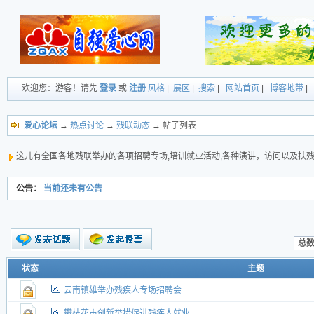
欢迎您：游客！请先
登录
或
注册
风格
|
展区
|
搜索
|
网站首页
|
博客地带
|
爱心论坛
→
热点讨论
→
残联动态
→ 帖子列表
这儿有全国各地残联举办的各项招聘专场,培训就业活动,各种演讲，访问以及扶
公告：
当前还未有公告
总数
新的主题
状态
主题
投票帖
云南镇雄举办残疾人专场招聘会
新小字报
攀枝花市创新举措促进残疾人就业