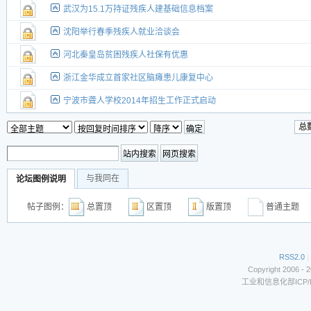
武汉为15.1万持证残疾人建基础信息档案
沈阳举行春季残疾人就业洽谈会
河北秦皇岛贫困残疾人社保有优惠
浙江金华成立首家社区脑瘫患儿康复中心
宁波市聋人学校2014年招生工作正式启动
总数
与我同在
论坛图例说明
帖子图例：
总置顶
区置顶
版置顶
普通主
RSS2.0
|
Copyright 2006 - 
工业和信息化部ICP