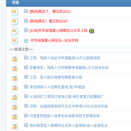
新的主题
状态
投票帖
[原创]再见了，难忘的2021
新小字报
[原创]再见！难忘的2020
[公告]中华自强爱心网微信公众号上线
中华自强爱心网论坛--论坛守则
-==普通主题==-
江西：残疾人创业可申请最高10万元担保贷款
安徽淮安：残疾人可向残联申请最高1万元创业补贴
江苏：盲人医疗按摩可刷医保卡啦
青岛残疾人入驻孵化基地 免5年租金
从深圳打工带回订单自己做 她在老家开起服装厂
河南：应届残疾高校毕业生可申请1500元创业补贴
河南安阳残疾人优秀创业创新项目可获得扶持
扬州首家盲人按摩所正式并入医保网 纳入医保定点