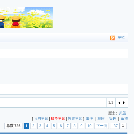
左栏
1/1
版主：
风笛
[
我的主题
|
精华主题
|
投票主题
]
事件
|
权限
|
管理
|
审核
总数 736
1
2
3
4
5
6
7
8
9
10
下一页
..37