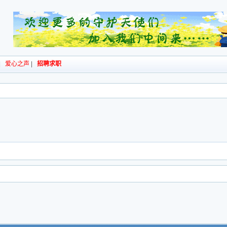
|
爱心之声
|
招聘求职