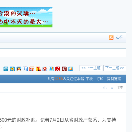
左栏
<< 上一主题
下一主题 >>
：
共有
8258
人关注过本帖
平板
打印
复制链接
小
大
1楼
00元的财政补贴。记者7月2日从省财政厅获悉，为支持
校。