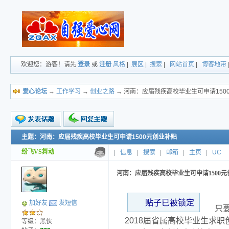
欢迎您：游客！请先
登录
或
注册
风格
|
展区
|
搜索
|
网站首页
|
博客地带
爱心论坛
→
工作学习
→
创业之路
→ 河南：应届残疾高校毕业生可申请150
主题：河南：应届残疾高校毕业生可申请1500元创业补贴
新的主题
投票帖
纷飞VS舞动
|
信息
|
搜索
|
邮箱
|
主页
|
UC
小字报
河南：应届残疾高校毕业生可申请1500元
贴子已被锁定
加好友
发短信
只
2018届省属高校毕业生求职
等级：黑侠