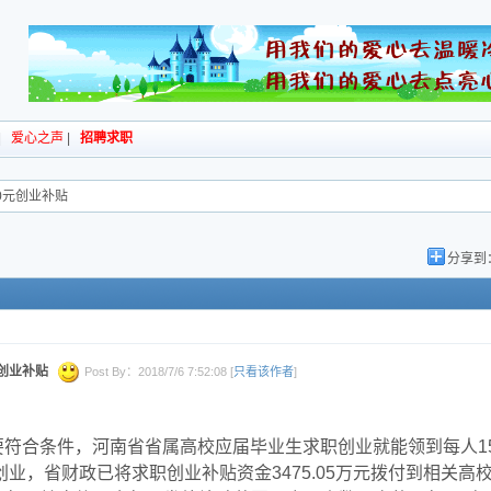
|
爱心之声
|
招聘求职
0元创业补贴
分享到
创业补贴
Post By：2018/7/6 7:52:08 [
只看该作者
]
要符合条件，河南省省属高校应届毕业生求职创业就能领到每人15
创业，省财政已将求职创业补贴资金3475.05万元拨付到相关高