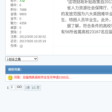
帖子：
772
“这项财政补贴政策自2
精华：0
省人力资源社会保障厅、
积分：7088
的发放范围为六大类困难毕
金钱：9903
金币：0
生、特困人员毕业生。此外
魅力：4358
据了解，符合条件的高校
威望：0
有56所省属高校23167
登陆：2
注册：2012/3/30 10:30:52
近访：2017/3/20 10:25:19
在线：
树形列表：
河南：应届残疾高校毕业生可申请1500元...
1
1条 1/1 页