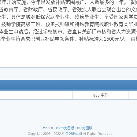
013年开始实施，今年是发放补贴范围最广、人数最多的一年。”
省教育厅、省财政厅、省民政厅、省残疾人联合会联合出台的文
业生，具体是城乡低保家庭毕业生、残疾毕业生、享受国家助学
，技师学院高级工班、预备技师班和特殊教育院校职业教育类毕
毕业生申请后，经过学校初审、省直有关部门审核和省人力资源
名应届毕业生符合求职创业补贴申领条件，补贴标准为1500元/人
936 字节
RSS2.0
|
Xhtml无图版
|
Xslt无图版
Copyright 2006 - 2022 ©
自强爱心网
All Rights Reserved