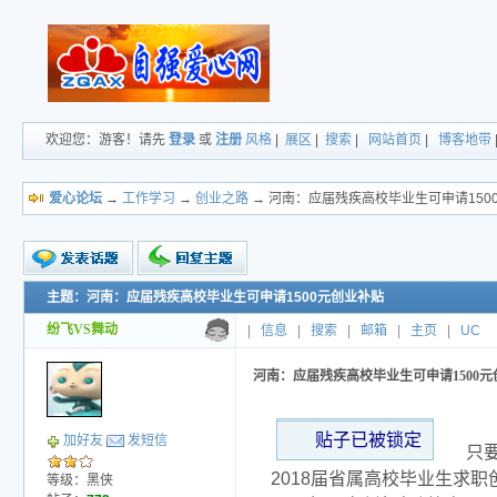
欢迎您：游客！请先
登录
或
注册
风格
|
展区
|
搜索
|
网站首页
|
博客地带
爱心论坛
→
工作学习
→
创业之路
→ 河南：应届残疾高校毕业生可申请150
主题：河南：应届残疾高校毕业生可申请1500元创业补贴
新的主题
投票帖
纷飞VS舞动
|
信息
|
搜索
|
邮箱
|
主页
|
UC
小字报
河南：应届残疾高校毕业生可申请1500元
贴子已被锁定
加好友
发短信
只
2018届省属高校毕业生求职
等级：黑侠