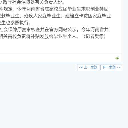
省财政厅社会保障处有关负责人说。
件规定，今年河南省省属高校应届毕业生求职创业补贴
贷款毕业生、残疾人家庭毕业生、建档立卡贫困家庭毕业
业生也参照执行。
社会保障厅复审核查并在官方网站公示，今年河南省共
，由相关高校负责将补贴发放给毕业生个人。（记者樊霞）
<< 上一主题
下一主题 >>