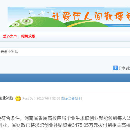
|
爱心之声
|
招聘求职
0元创业补贴
分享到
创业补贴
Post By：2018/7/6 7:52:08 [
显示全部帖子
]
要符合条件，河南省省属高校应届毕业生求职创业就能领到每人15
创业，省财政已将求职创业补贴资金3475.05万元拨付到相关高