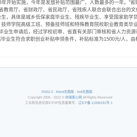
013年开始实施，今年是发放补贴范围最广、人数最多的一年。”
省教育厅、省财政厅、省民政厅、省残疾人联合会联合出台的文
业生，具体是城乡低保家庭毕业生、残疾毕业生、享受国家助学
，技师学院高级工班、预备技师班和特殊教育院校职业教育类毕
毕业生申请后，经过学校初审、省直有关部门审核和省人力资源
名应届毕业生符合求职创业补贴申领条件，补贴标准为1500元/人
RSS2.0
|
Xhtml无图版
|
Xslt无图版
Copyright 2006 - 2022 ©
自强爱心网
All Rights Reserved
工业和信息化部ICP/IP信息备案号：
辽ICP备 11006191号-1