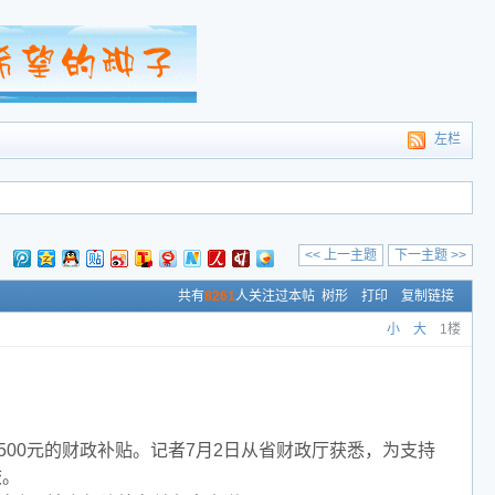
左栏
<< 上一主题
下一主题 >>
：
共有
8261
人关注过本帖
树形
打印
复制链接
小
大
1楼
00元的财政补贴。记者7月2日从省财政厅获悉，为支持
校。